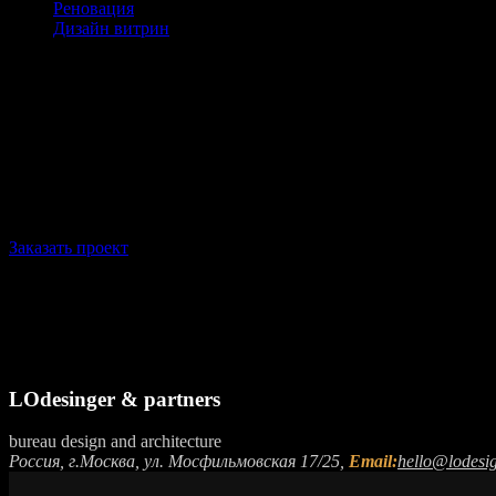
Реновация
Дизайн витрин
Мы создаем инновационные выставочные стенды! Стараясь на 
оставить яркий след от презентации. Ведь жизнь выставочного
пространства – наша первостепенная задача в проектировании 
Заказать проект
LOdesinger & partners
bureau design and architecture
Россия, г.Москва, ул. Мосфильмовская 17/25,
Email:
hello@lodesig