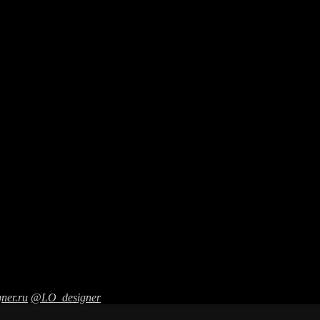
небольшой площади выразить все преимущества выставочного п
 стенда коротка, а инфо повод для освещения в СМИ большой. По
и дизайне выставочных стендов.
ner.ru
@LO_designer