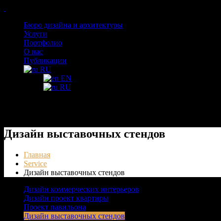
Бюро дизайна и архитектуры
Услуги
Портфолио
О нас
Публикации
RU
EN
RU
Дизайн выставочных стендов
Главная
Service
Дизайн выставочных стендов
Дизайн коммерческих интерьеров
Дизайн проект квартиры
Проект павильона
Дизайн выставочных стендов