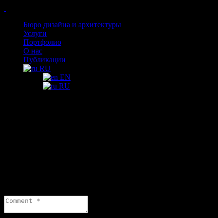
Бюро дизайна и архитектуры
Услуги
Портфолио
О нас
Публикации
RU
EN
RU
Июнь 2020
«Мнение дизайнера:как подстроиться под
требования»
Leave a reply